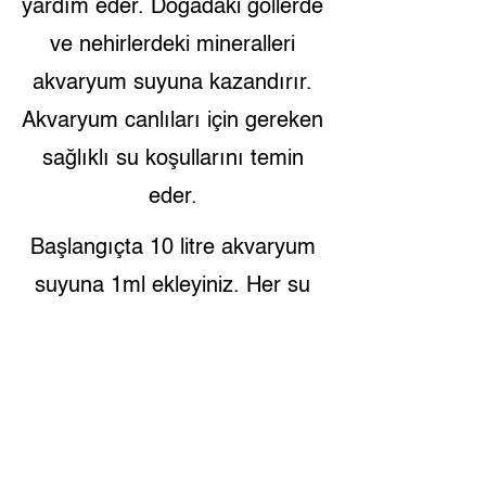
yardım eder. Doğadaki göllerde
ve nehirlerdeki mineralleri
akvaryum suyuna kazandırır.
Akvaryum canlıları için gereken
sağlıklı su koşullarını temin
eder.
Başlangıçta 10 litre akvaryum
suyuna 1ml ekleyiniz. Her su
değişiminde değişim suyunun
her 5 litresi için 1ml ekleyiniz.
125ml si 1.250 litreye yeterlidir.